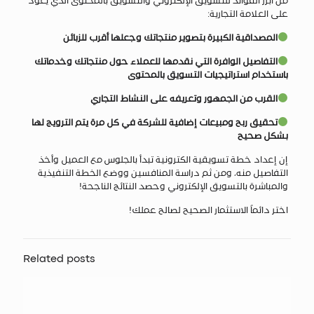
من أبرز الفوائد للتسويق الإلكتروني والتسويق بالمحتوى الذي يعود
على العلامة التجارية:
المصداقية الكبيرة بتصوير منتجاتك وجعلها أقرب للزبائن
التفاصيل الوافرة التي نقدمها للعملاء حول منتجاتك وخدماتك
باستخدام استراتيجيات التسويق بالمحتوى
القرب من الجمهور وتعريفه على النشاط التجاري
تحقيق ربح ومبيعات إضافية للشركة في كل مرة يتم الترويج لها
بشكل صحيح
إن إعداد خطة تسويقية الكترونية تبدأ بالجلوس مع العميل وأخذ
التفاصيل منه، ومن ثم دراسة المنافسين ووضع الخطة التنفيذية
والمباشرة بالتسويق الإلكتروني وحصد النتائج الناجحة!
اختر دائماً الاستثمار الصحيح لصالح عملك!
Related posts