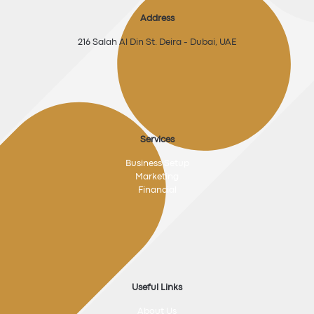
Address
216 Salah Al Din St. Deira - Dubai, UAE
Services
Business Setup
Marketing
Financial
Useful Links
About Us